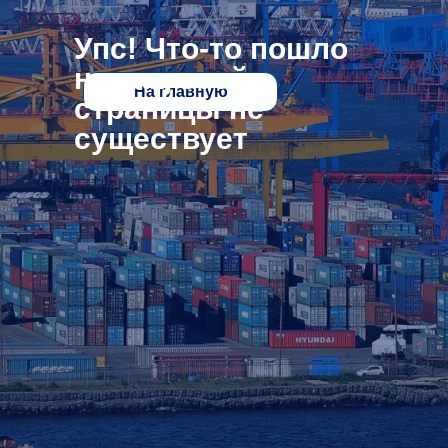
Упс! Что-то пошло
не так, этой
На главную
страницы не
существует