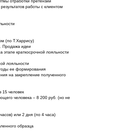
итмы отработки претензии
результатов работы с клиентом
льности
ом (по Т.Харрису)
. Продажа идеи
а этапе краткосрочной лояльности
ной лояльности
етоды ее формирования
ения на закрепление полученного
з 15 человек
ющего человека – 8 200 руб. (но не
часов) или 2 дня (по 4 часа)
вленного образца