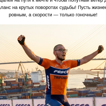
далей на пути к мечте и чтобы попутный ветер д
ланс на крутых поворотах судьбы! Пусть жизне
ровным, а скорости — только гоночные!