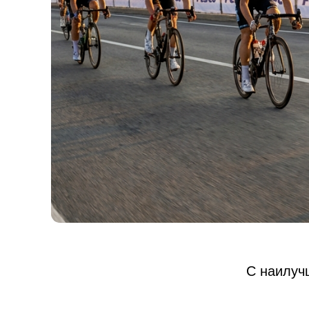
С наилуч