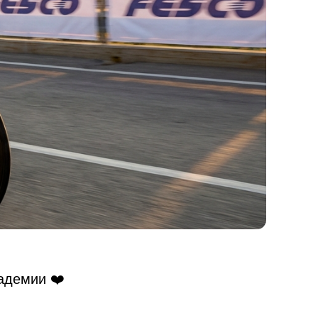
адемии ❤️