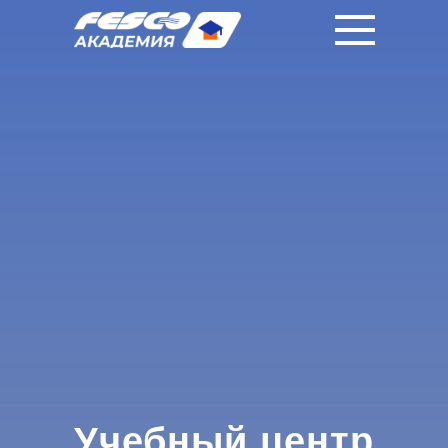
|
|
RU
中國人
EN
Учебный центр