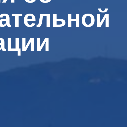
ательной
ации